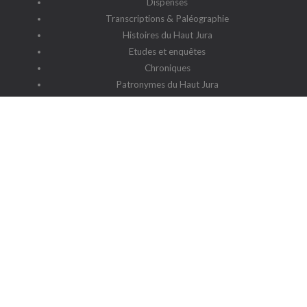
Dispenses
Transcriptions & Paléographie
Histoires du Haut Jura
Etudes et enquêtes
Chroniques
Patronymes du Haut Jura
G2HJ
G2HJ - Historique
Forum Framalistes
Administration
Actualités
L'association
Siège social : 39220 Prémanon
Date de la déclaration : 4 juillet 2006
N° de parution : 20060030
Lieu de parution : Déclaration de la sous-préfecture de Saint-
Claude