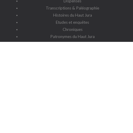
Dispenses
Transcriptions & Paléographie
Histoires du Haut Jura
Etudes et enquêtes
Chroniques
Patronymes du Haut Jura
G2HJ
G2HJ - Historique
Forum Framalistes
Administration
Actualités
L'association
Siège social : 39220 Prémanon
Date de la déclaration : 4 juillet 2006
N° de parution : 20060030
Lieu de parution : Déclaration de la sous-préfecture de Saint-
Claude