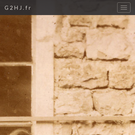
G2HJ.fr