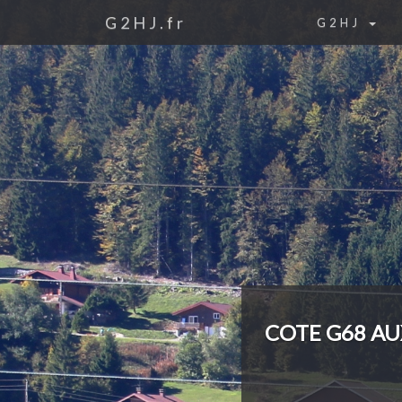
G2HJ.fr
G2HJ
COTE G68 AU