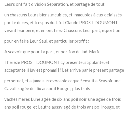
Leurs ont fait division Separation, et partage de tout
un chascuns Leurs biens, meubles, et inmeubles à eux delaissés
par Le deces, et trespas dud. fut Claude PROST DOUMONT
vivant leur pere, et en ont tirez Chascuns Leur part, etportion
pour en faire Leur Seul, et particulier proffit ;
A scavoir que pour La part, et portion de lad. Marie
Thereze PROST DOUMONT cy presente, stipulante, et
acceptante il luy est prommi [?], et arrivé par le present partage
perpetuel, et a jamais irrevocable ceque Sensuit a Scavoir une
Cavalle agée de dix anspoil Rouge ; plus trois
vaches meres L'une agée de six ans poil noir, une agée de trois
ans poil rouge, et Lautre aussy agé de trois ans poil rouge, et
Blant Letout quoy Lesd. parties