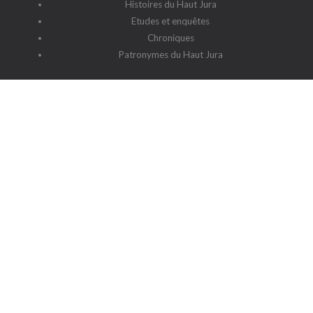
Histoires du Haut Jura
Etudes et enquêtes
Chroniques
Patronymes du Haut Jura
G2HJ
G2HJ - Historique
Forum Framalistes
Administration
Actualités
L'association
Siège social : 39220 Prémanon
Date de la déclaration : 4 juillet 2006
N° de parution : 20060030
Lieu de parution : Déclaration de la sous-préfecture de Saint-
Claude
Contact
-
Cookies
-
Politique de protection