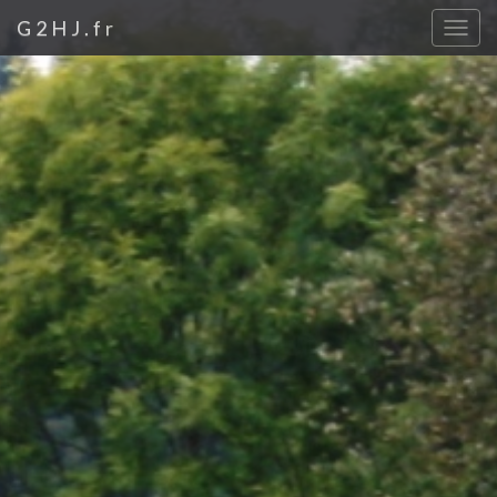
G2HJ.fr