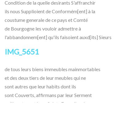
Condition de la quelle desirants S'affranchir
ils nous Supplioient de Conformém[ent] à la
coustume generale de ce pays et Comté
de Bourgogne les vouloir admettre à
l'abbandonnem[ent] qu'ils faisoient auxd[its] Sieurs
IMG_5651
de tous leurs biens immeubles mainmortables
et des deux tiers de leur meubles qui ne
sont autres que leur habits dont ils
sont Couverts, affirmans par leur Serment
qu'ils ont presté aux Saints Evangiles de
Dieu Etant en nos mains, qu'ils ne
possedoient autres meubles, ont fait
dehuement assigner Mesd[its] Sieurs à la