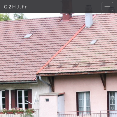
G2HJ.fr