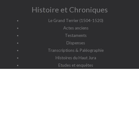
Histoire et Chroniques
Le Grand Terrier (1504-1520)
Actes anciens
Testaments
Dispenses
Transcriptions & Paléographie
Histoires du Haut Jura
Etudes et enquêtes
Chroniques
Patronymes du Haut Jura
G2HJ
G2HJ - Historique
Forum Framalistes
Administration
Actualités
L'association