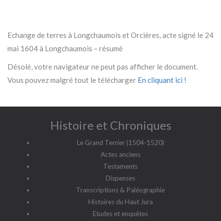
Echange de terres à Longchaumois et Orcières, acte signé le 24
mai 1604 à Longchaumois – résumé
Désolé, votre navigateur ne peut pas afficher le document.
Vous pouvez malgré tout le télécharger
En cliquant ici !
Histoire et Chroniques
Le Grand Terrier (1504-1520)
Actes anciens
Testaments
Dispenses
Transcriptions & Paléographie
Histoires du Haut Jura
Etudes et enquêtes