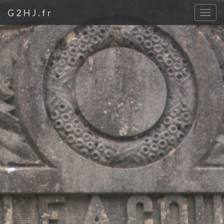
G2HJ.fr