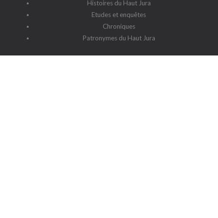
Histoires du Haut Jura
Etudes et enquêtes
Chroniques
Patronymes du Haut Jura
G2HJ
G2HJ - Historique
Forum Framalistes
Administration
Actualités
L'association
Siège social : 39220 Prémanon
Date de la déclaration : 4 juillet 2006
N° de parution : 20060030
Lieu de parution : Déclaration de la sous-préfecture de Saint-
Claude
Contact
-
Cookies
-
Politique de protection