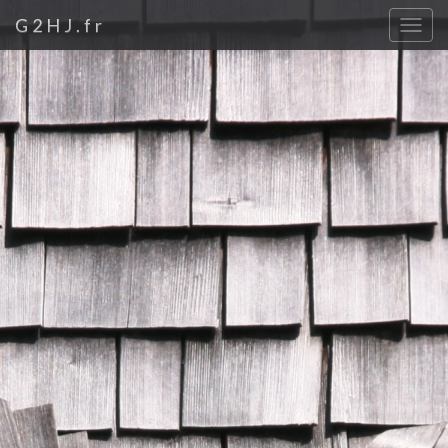
G2HJ.fr