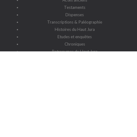
Actes anciens
Testaments
Dispenses
Transcriptions & Paléographie
Histoires du Haut Jura
Etudes et enquêtes
Chroniques
Patronymes du Haut Jura
G2HJ
G2HJ - Historique
Forum Framalistes
Administration
Actualités
L'association
Siège social : 39220 Prémanon
Date de la déclaration : 4 juillet 2006
N° de parution : 20060030