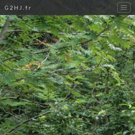
G2HJ.fr