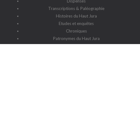
Dispenses
Transcriptions & Paléographie
Histoires du Haut Jura
Etudes et enquêtes
Chroniques
Patronymes du Haut Jura
G2HJ
G2HJ - Historique
Forum Framalistes
Administration
Actualités
L'association
Siège social : 39220 Prémanon
Date de la déclaration : 4 juillet 2006
N° de parution : 20060030
Lieu de parution : Déclaration de la sous-préfecture de Saint-
Claude