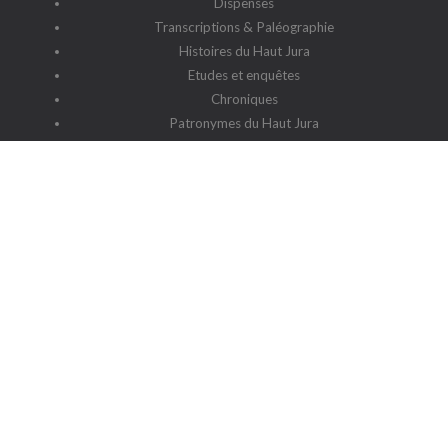
Dispenses
Transcriptions & Paléographie
Histoires du Haut Jura
Etudes et enquêtes
Chroniques
Patronymes du Haut Jura
G2HJ
G2HJ - Historique
Forum Framalistes
Administration
Actualités
L'association
Siège social : 39220 Prémanon
Date de la déclaration : 4 juillet 2006
N° de parution : 20060030
Lieu de parution : Déclaration de la sous-préfecture de Saint-
Claude