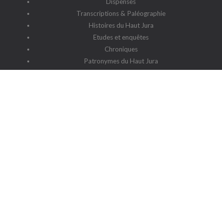
Dispenses
Transcriptions & Paléographie
Histoires du Haut Jura
Etudes et enquêtes
Chroniques
Patronymes du Haut Jura
G2HJ
G2HJ - Historique
Forum Framalistes
Administration
Actualités
L'association
Siège social : 39220 Prémanon
Date de la déclaration : 4 juillet 2006
N° de parution : 20060030
Lieu de parution : Déclaration de la sous-préfecture de Saint-
Claude