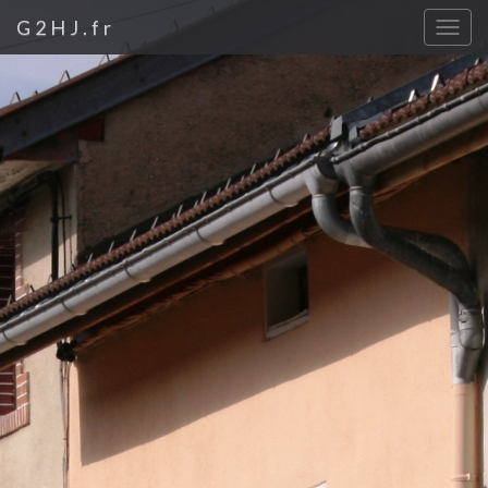
G2HJ.fr