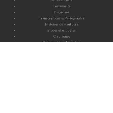
Actes anciens
Testaments
Dispenses
Transcriptions & Paléographie
Histoires du Haut Jura
Etudes et enquêtes
Chroniques
Patronymes du Haut Jura
G2HJ
G2HJ - Historique
Forum Framalistes
Administration
Actualités
L'association
Siège social : 39220 Prémanon
Date de la déclaration : 4 juillet 2006
N° de parution : 20060030