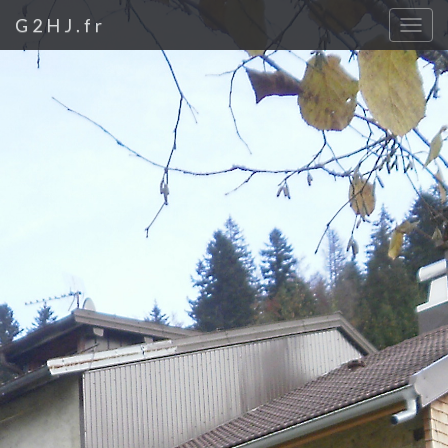
G2HJ.fr