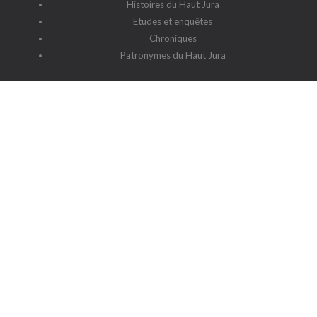
Histoires du Haut Jura
Etudes et enquêtes
Chroniques
Patronymes du Haut Jura
G2HJ
G2HJ - Historique
Forum Framalistes
Administration
Actualités
L'association
Siège social : 39220 Prémanon
Date de la déclaration : 4 juillet 2006
N° de parution : 20060030
Lieu de parution : Déclaration de la sous-préfecture de Saint-
Claude
Contact
-
Cookies
-
Politique de protection