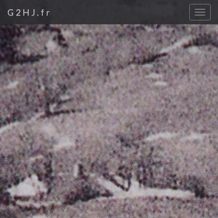
G2HJ.fr