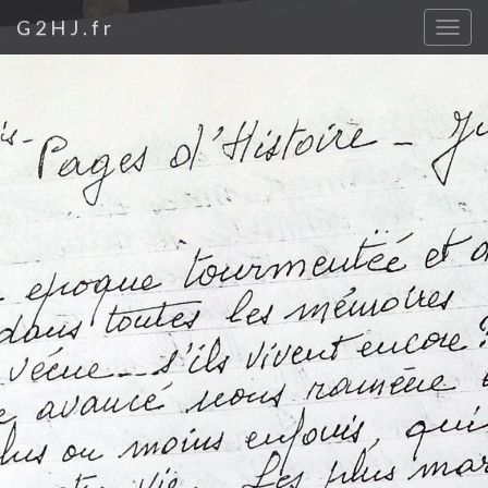
G2HJ.fr