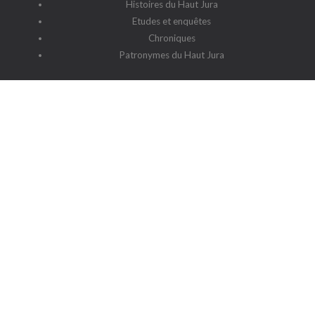
Histoires du Haut Jura
Etudes et enquêtes
Chroniques
Patronymes du Haut Jura
G2HJ
G2HJ - Historique
Forum Framalistes
Administration
Actualités
L'association
Siège social : 39220 Prémanon
Date de la déclaration : 4 juillet 2006
N° de parution : 20060030
Lieu de parution : Déclaration de la sous-préfecture de Saint-
Claude
Contact
-
Cookies
-
Politique de protection