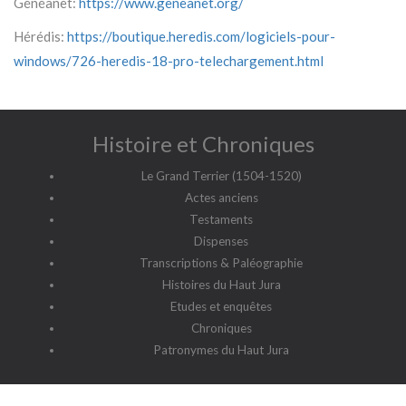
Généanet:
https://www.geneanet.org/
Hérédis:
https://boutique.heredis.com/logiciels-pour-
windows/726-heredis-18-pro-telechargement.html
Histoire et Chroniques
Le Grand Terrier (1504-1520)
Actes anciens
Testaments
Dispenses
Transcriptions & Paléographie
Histoires du Haut Jura
Etudes et enquêtes
Chroniques
Patronymes du Haut Jura
G2HJ