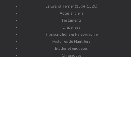
Le Grand Terrier (1504-1520)
Actes anciens
Testaments
Dispenses
Transcriptions & Paléographie
Histoires du Haut Jura
Etudes et enquêtes
Chroniques
Patronymes du Haut Jura
G2HJ
G2HJ - Historique
Forum Framalistes
Administration
Actualités
L'association
Siège social : 39220 Prémanon