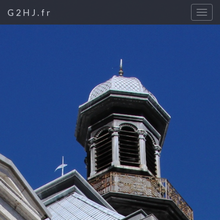
G2HJ.fr