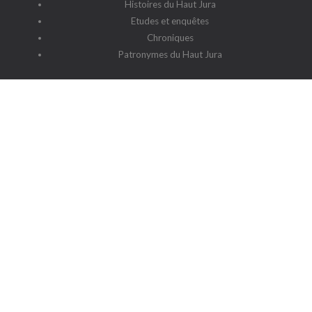
Histoires du Haut Jura
Etudes et enquêtes
Chroniques
Patronymes du Haut Jura
G2HJ
G2HJ - Historique
Forum Framalistes
Administration
Actualités
L'association
Siège social : 39220 Prémanon
Date de la déclaration : 4 juillet 2006
N° de parution : 20060030
Lieu de parution : Déclaration de la sous-préfecture de Saint-
Claude
Contact
-
Cookies
-
Politique de protection