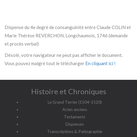
Dispense du 4e degré de consanguinité entre Claude COLIN et
Marie Thérèse REVERCHON, Longchaumois, 1746 (demande
et procès verbal)
Désolé, votre navigateur ne peut pas afficher le document.
Vous pouvez malgré tout le télécharger
En cliquant ici !
Histoire et Chroniques
Le Grand Terrier (1504-1520)
Actes anciens
Testaments
Dispenses
Transcriptions & Paléographie