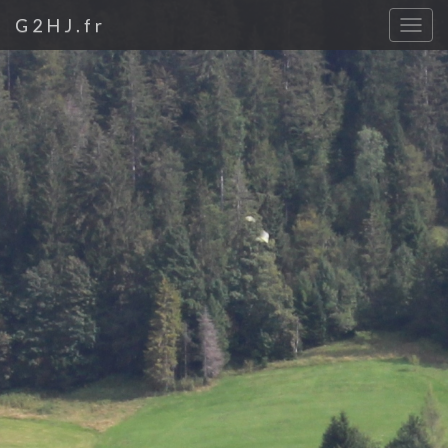
G2HJ.fr