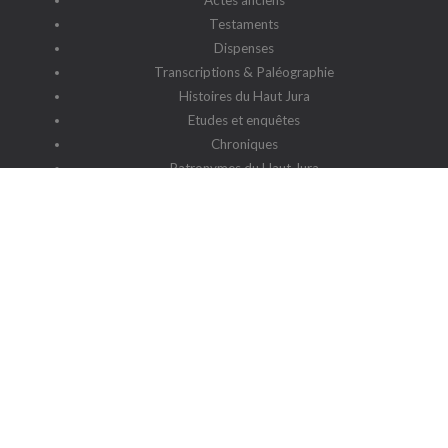
Actes anciens
Testaments
Dispenses
Transcriptions & Paléographie
Histoires du Haut Jura
Etudes et enquêtes
Chroniques
Patronymes du Haut Jura
G2HJ
G2HJ - Historique
Forum Framalistes
Administration
Actualités
L'association
Siège social : 39220 Prémanon
Date de la déclaration : 4 juillet 2006
N° de parution : 20060030