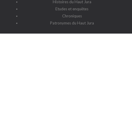
Histoires du Haut Jura
Etudes et enquêtes
Chroniques
Patronymes du Haut Jura
G2HJ
G2HJ - Historique
Forum Framalistes
Administration
Actualités
L'association
Siège social : 39220 Prémanon
Date de la déclaration : 4 juillet 2006
N° de parution : 20060030
Lieu de parution : Déclaration de la sous-préfecture de Saint-
Claude
Contact
-
Cookies
-
Politique de protection