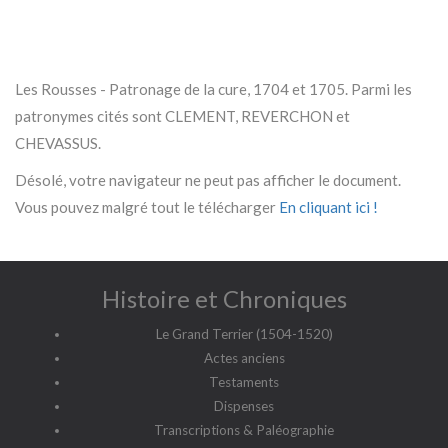
Les Rousses - Patronage de la cure, 1704 et 1705. Parmi les
patronymes cités sont CLEMENT, REVERCHON et
CHEVASSUS.
Désolé, votre navigateur ne peut pas afficher le document.
Vous pouvez malgré tout le télécharger
En cliquant ici !
Histoire et Chroniques
Le Grand Terrier (1504-1520)
Actes anciens
Testaments
Dispenses
Transcriptions & Paléographie