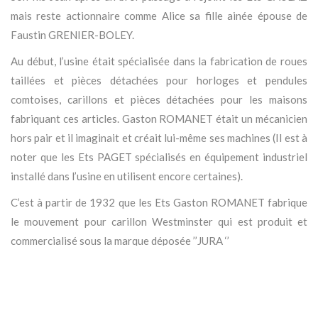
mais reste actionnaire comme Alice sa fille ainée épouse de
Faustin GRENIER-BOLEY.
Au début, l’usine était spécialisée dans la fabrication de roues
taillées et pièces détachées pour horloges et pendules
comtoises, carillons et pièces détachées pour les maisons
fabriquant ces articles. Gaston ROMANET était un mécanicien
hors pair et il imaginait et créait lui-même ses machines (Il est à
noter que les Ets PAGET spécialisés en équipement industriel
installé dans l’usine en utilisent encore certaines).
C’est à partir de 1932 que les Ets Gaston ROMANET fabrique
le mouvement pour carillon Westminster qui est produit et
commercialisé sous la marque déposée ’’
JURA
‘’
Des carillons Westminster modernes, des pendules quinze jours
à sonnerie heures et demies, des pendules huit jours, sonneries
heures et demies à répétition, des pendules sans sonnerie, des