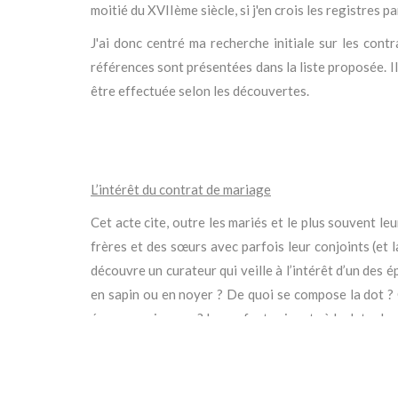
moitié du XVIIème siècle, si j'en crois les registres
J'ai donc centré ma recherche initiale sur les con
références sont présentées dans la liste proposée. I
être effectuée selon les découvertes.
L’intérêt du contrat de mariage
Cet acte cite, outre les mariés et le plus souvent le
frères et des sœurs avec parfois leur conjoints (et
découvre un curateur qui veille à l’intérêt d’un des é
en sapin ou en noyer ? De quoi se compose la dot ? 
époux aux joyaux ? Les enfants vivants à la date du c
ou frère) apparenté au défunt de l'union précédente
l'égard de la descendance qui en est issue.