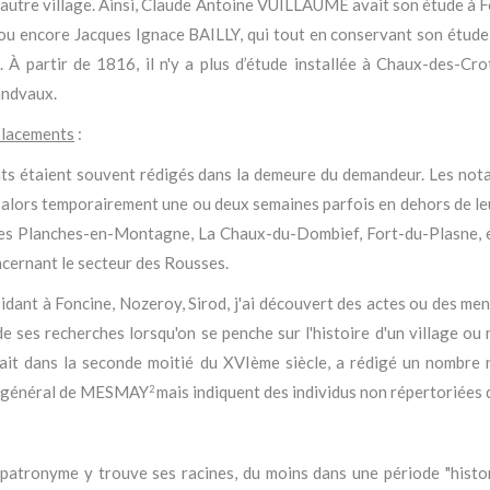
n autre village. Ainsi, Claude Antoine VUILLAUME avait son étude à F
e, ou encore Jacques Ignace BAILLY, qui tout en conservant son étude
 partir de 1816, il n'y a plus d’étude installée à Chaux-des-Cro
andvaux.
éplacements
:
ats étaient souvent rédigés dans la demeure du demandeur. Les no
 alors temporairement une ou deux semaines parfois en dehors de leu
 les Planches-en-Montagne, La Chaux-du-Dombief, Fort-du-Plasne, etc
oncernant le secteur des Rousses.
sidant à Foncine, Nozeroy, Sirod, j'ai découvert des actes ou des me
 de ses recherches lorsqu'on se penche sur l'histoire d'un village o
iait dans la seconde moitié du XVIème siècle, a rédigé un nombre
 du général de MESMAY
mais indiquent des individus non répertoriées 
2
 patronyme y trouve ses racines, du moins dans une période "histo