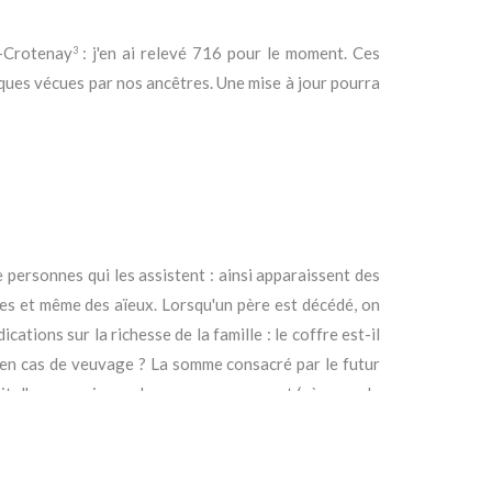
s-Crotenay
: j'en ai relevé 716 pour le moment. Ces
3
iques vécues par nos ancêtres. Une mise à jour pourra
e personnes qui les assistent : ainsi apparaissent des
tes et même des aïeux. Lorsqu'un père est décédé, on
ations sur la richesse de la famille : le coffre est-il
s en cas de veuvage ? La somme consacré par le futur
t d'un remariage ; dans ce cas, un parent (père, oncle
 de la nouvelle union et montre un regard attentif à