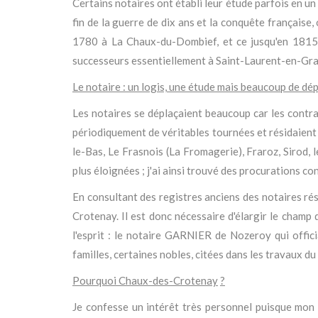
Certains notaires ont établi leur étude parfois en u
fin de la guerre de dix ans et la conquête français
1780 à La Chaux-du-Dombief, et ce jusqu'en 1815. À
successeurs essentiellement à Saint-Laurent-en-Gr
Le notaire : un logis, une étude mais beaucoup de d
Les notaires se déplaçaient beaucoup car les contr
périodiquement de véritables tournées et résidaient
le-Bas, Le Frasnois (La Fromagerie), Fraroz, Sirod,
plus éloignées ; j'ai ainsi trouvé des procurations c
En consultant des registres anciens des notaires ré
Crotenay. Il est donc nécessaire d'élargir le champ
l'esprit : le notaire GARNIER de Nozeroy qui offic
familles, certaines nobles, citées dans les travaux
Pourquoi Chaux-des-Crotenay
?
Je confesse un intérêt très personnel puisque mon