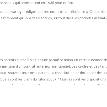
 paroissiaux qui commencent en 1636 pour ce lieu.
trats de mariage rédigés par les notaires en résidence à Chaux-de
l est évident qu'il y a des manques, surtout dans les périodes dramat
urs parents quand il s'agit d'une première union, un certain nombre d
 la mention d’un contrat antérieur mentionné), des oncles et des tan
poux, souvent un proche parent. La constitution de dot donne des indic
Quels sont les biens du futur époux ? Quelles sont les disposition
ontrat, issus d'une première union sont souvent mentionnés, s'il s'agi
 est présent parmi les témoins, ce qui est une forme d'approbation