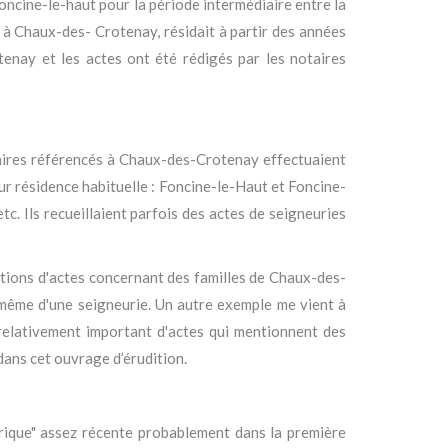
oncine-le-haut pour la période intermédiaire entre la
 à Chaux-des- Crotenay, résidait à partir des années
tenay et les actes ont été rédigés par les notaires
taires référencés à Chaux-des-Crotenay effectuaient
r résidence habituelle : Foncine-le-Haut et Foncine-
. Ils recueillaient parfois des actes de seigneuries
ntions d'actes concernant des familles de Chaux-des-
u même d'une seigneurie. Un autre exemple me vient à
 relativement important d'actes qui mentionnent des
dans cet ouvrage d’érudition.
rique" assez récente probablement dans la première