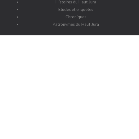
Histoires du Haut Jura
Etudes et enquêtes
Chroniques
Patronymes du Haut Jura
G2HJ
G2HJ - Historique
Forum Framalistes
Administration
Actualités
L'association
Siège social : 39220 Prémanon
Date de la déclaration : 4 juillet 2006
N° de parution : 20060030
Lieu de parution : Déclaration de la sous-préfecture de Saint-
Claude
Contact
-
Cookies
-
Politique de protection