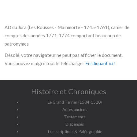
AD du Jura (Les Rousses - Mainmorte - 1745-1761), cahier de
comptes des années 1771-1774 comportant beaucoup de
patronymes
Désolé, votre navigateur ne peut pas afficher le document.
Vous pouvez malgré tout le télécharger
En cliquant ici !
Histoire et Chroniques
Le Grand Terrier (1504-1520)
Actes anciens
Testaments
Dispenses
Transcriptions & Paléographie