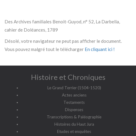
Des Archives familiales Benoit-Guyod, n° 52, La Darbella,
cahier de Doléances, 1789
Désolé, votre navigateur ne peut pas afficher le document.
Vous pouvez malgré tout le télécharger
En cliquant ici !
Histoire et Chroniques
Le Grand Terrier (1504-1520)
Actes anciens
Testaments
Dispenses
Transcriptions & Paléographie
Histoires du Haut Jura
Etudes et enquêtes