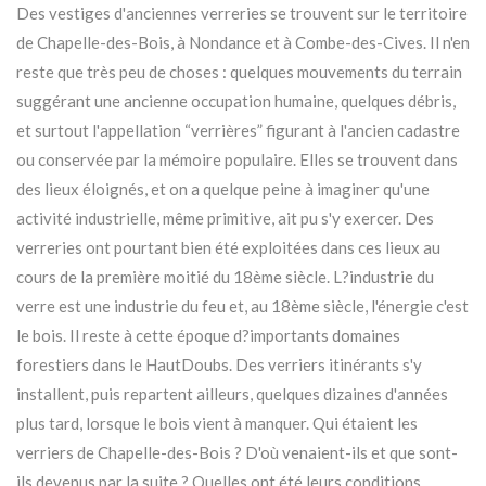
Des vestiges d'anciennes verreries se trouvent sur le territoire
de Chapelle-des-Bois, à Nondance et à Combe-des-Cives. Il n'en
reste que très peu de choses : quelques mouvements du terrain
suggérant une ancienne occupation humaine, quelques débris,
et surtout l'appellation “verrières” figurant à l'ancien cadastre
ou conservée par la mémoire populaire. Elles se trouvent dans
des lieux éloignés, et on a quelque peine à imaginer qu'une
activité industrielle, même primitive, ait pu s'y exercer. Des
verreries ont pourtant bien été exploitées dans ces lieux au
cours de la première moitié du 18ème siècle. L?industrie du
verre est une industrie du feu et, au 18ème siècle, l'énergie c'est
le bois. Il reste à cette époque d?importants domaines
forestiers dans le HautDoubs. Des verriers itinérants s'y
installent, puis repartent ailleurs, quelques dizaines d'années
plus tard, lorsque le bois vient à manquer. Qui étaient les
verriers de Chapelle-des-Bois ? D'où venaient-ils et que sont-
ils devenus par la suite ? Quelles ont été leurs conditions