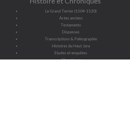
Histoire et Chroniques
Le Grand Terrier (1504-1520)
Actes anciens
Testaments
Dispenses
Transcriptions & Paléographie
Histoires du Haut Jura
Etudes et enquêtes
Chroniques
Patronymes du Haut Jura
G2HJ
G2HJ - Historique
Forum Framalistes
Administration
Actualités
L'association
Siège social : 39220 Prémanon