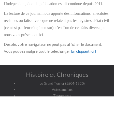
l'Indépendant
, dont la publication est discontinue depuis 2011.
La lecture de ce journal nous apporte des informations, anecdotes,
réclames ou faits divers que ne relatent pas les registres d'état civil
(ce n'est pas leur rôle, bien sur). c'est l'un de ces faits divers que
nous vous présentons ici.
Désolé, votre navigateur ne peut pas afficher le document.
Vous pouvez malgré tout le télécharger
En cliquant ici !
Histoire et Chroniques
Le Grand Terrier (1504-1520)
Actes anciens
Testaments
Dispenses
Transcriptions & Paléographie
Histoires du Haut Jura