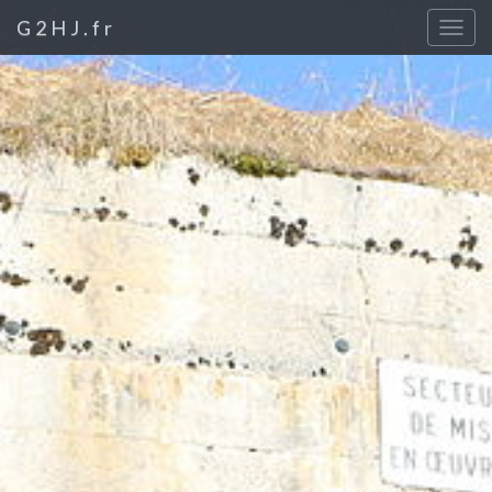
G2HJ.fr