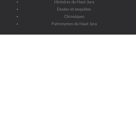
Histoires du Haut Jura
Etudes et enquêtes
Chroniques
Patronymes du Haut Jura
G2HJ
G2HJ - Historique
Forum Framalistes
Administration
Actualités
L'association
Siège social : 39220 Prémanon
Date de la déclaration : 4 juillet 2006
N° de parution : 20060030
Lieu de parution : Déclaration de la sous-préfecture de Saint-
Claude
Contact
-
Cookies
-
Politique de protection