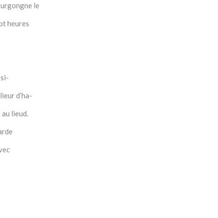
ourgongne le
ept heures
si-
ieur d’ha-
 au lieud.
larde
avec
as nom-
dud.