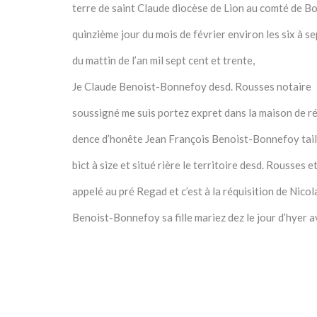
terre de saint Claude diocèse de Lion au comté de B
quinzième jour du mois de février environ les six à s
du mattin de l’an mil sept cent et trente,
Je Claude Benoist-Bonnefoy desd. Rousses notaire
soussigné me suis portez expret dans la maison de ré
dence d’honête Jean François Benoist-Bonnefoy taill
bict à size et situé rière le territoire desd. Rousses et
appelé au pré Regad et c’est à la réquisition de Nico
Benoist-Bonnefoy sa fille mariez dez le jour d’hyer 
Claude fils d’Antoine Berthet dit à la Guillauma desd.
Landes ou étant j’ay reconnut avec les témoins cy b
mez que pour ce maintenir dans la communion native 