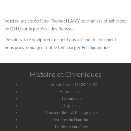
Voici un article écrit par Raphaél LAMY journaliste et adhérent
de G2HJ sur la paroisse des Rousses
Désolé, votre navigateur ne peut pas afficher le document.
Vous pouvez malgré tout le télécharger
En cliquant ici !
Histoire et Chroniques
Le Grand Terrier (1504-1520)
Actes anciens
Testaments
Dispenses
Transcriptions & Paléographie
Histoires du Haut Jura
Etudes et enquêtes