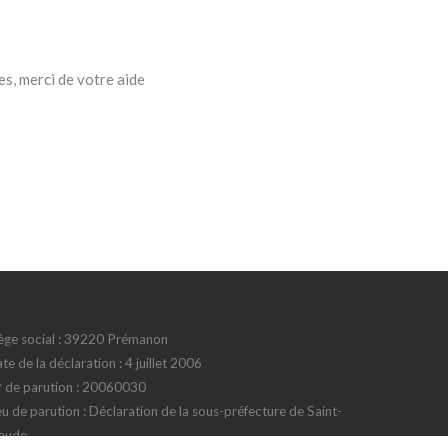
s, merci de votre aide
ège social : 39220 Prémanon
te de la déclaration : 4 juillet 2006
 de parution : 20060030
eu de parution : Déclaration de la sous-préfecture de Saint-
aude