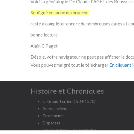
Voici la généalogie De Claude PAGET des Rousses re
Souligné en jaune ma branche.
reste à compléter encore de nombreuses dates et con
bonne lecture
Alain C.Paget
Désolé, votre navigateur ne peut pas afficher le do
Vous pouvez malgré tout le télécharger
En cliquant ic
Histoire et Chroniques
Le Grand Terrier (1504-1520)
Actes anciens
Testaments
Dispenses
Transcriptions & Paléographie