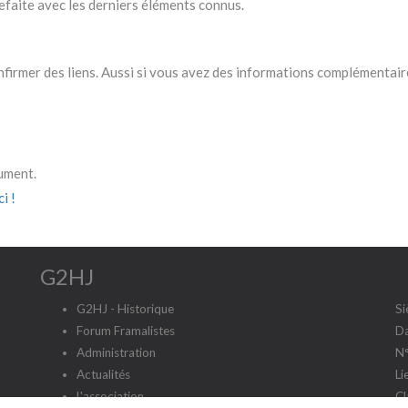
faite avec les derniers éléments connus.
firmer des liens. Aussi si vous avez des informations complémentaire
cument.
i !
G2HJ
G2HJ - Historique
Si
Forum Framalistes
Da
Administration
N°
Actualités
Li
L'association
Cl