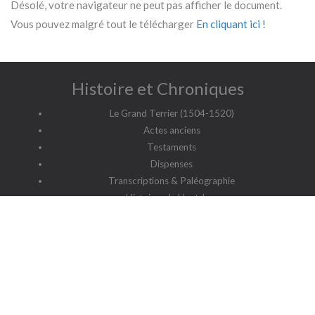
Désolé, votre navigateur ne peut pas afficher le document.
Vous pouvez malgré tout le télécharger
En cliquant ici !
Histoire et Chroniques
Le Grand Terrier (1504-1520)
Actes anciens
Testaments
Dispenses
Transcriptions & Paléographie
Histoires du Haut Jura
Etudes et enquêtes
Chroniques
Patronymes du Haut Jura
G2HJ
G2HJ - Historique