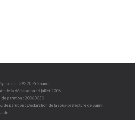
ège social : 39220 Prémanon
te de la déclaration : 4 juillet 2006
 de parution : 20060030
eu de parution : Déclaration de la sous-préfecture de Saint-
aude