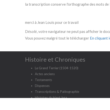
la transcription conserve l'orthographe des mots de l
merci à Jean Louis pour ce travail
Désolé, votre navigateur ne peut pas afficher le do
Vous pouvez malgré tout le télécharger
En cliquant ic
Histoire et Chroniques
Le Grand Terrier (1504-1520)
Actes anciens
Testaments
Dispenses
Transcriptions & Paléographie
Histoires du Haut Jura
Etudes et enquêtes
Chroniques