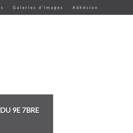
es
Galeries d'images
Adhésion
DU 9E 7BRE