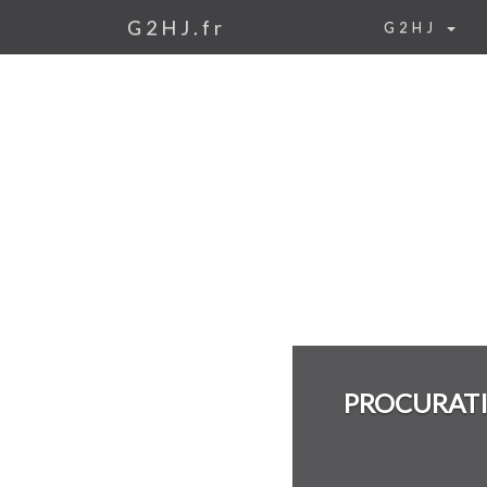
G2HJ.fr
G2HJ
PROCURATI