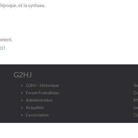
'époque, et la syntaxe.
cument.
i !
G2HJ
G2HJ - Historique
Si
Forum Framalistes
Da
Administration
N°
Actualités
Li
L'association
Cl