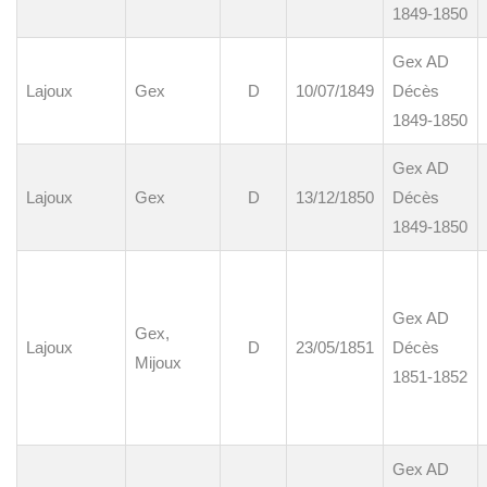
1849-1850
Gex AD
Lajoux
Gex
D
10/07/1849
Décès
1849-1850
Gex AD
Lajoux
Gex
D
13/12/1850
Décès
1849-1850
Gex AD
Gex,
Lajoux
D
23/05/1851
Décès
Mijoux
1851-1852
Gex AD