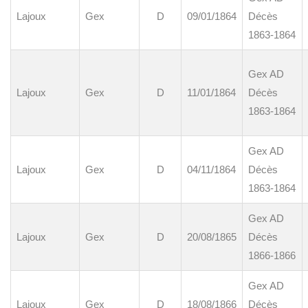
Lajoux
Gex
D
09/01/1864
Décès
1863-1864
Gex AD
Lajoux
Gex
D
11/01/1864
Décès
1863-1864
Gex AD
Lajoux
Gex
D
04/11/1864
Décès
1863-1864
Gex AD
Lajoux
Gex
D
20/08/1865
Décès
1866-1866
Gex AD
Lajoux
Gex
D
18/08/1866
Décès