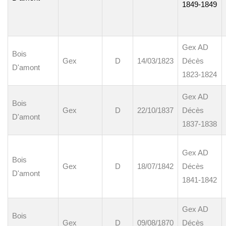
1849-1849
Gex AD
Bois
Gex
D
14/03/1823
Décès
D'amont
1823-1824
Gex AD
Bois
Gex
D
22/10/1837
Décès
D'amont
1837-1838
Gex AD
Bois
Gex
D
18/07/1842
Décès
D'amont
1841-1842
Gex AD
Bois
Gex
D
09/08/1870
Décès