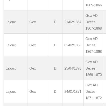
1865-1866
Gex AD
Lajoux
Gex
D
21/02/1867
Décès
1867-1868
Gex AD
Lajoux
Gex
D
02/02/1868
Décès
1867-1868
Gex AD
Lajoux
Gex
D
25/04/1870
Décès
1869-1870
Gex AD
Lajoux
Gex
D
24/01/1871
Décès
1871-1872