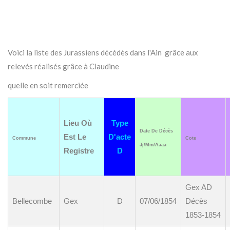
Voici la liste des Jurassiens décédès dans l'Ain grâce aux
relevés réalisés grâce à Claudine
quelle en soit remerciée
Lieu Où
Type
Date De Décès
Est Le
D'acte
Commune
Cote
Jj/Mm/Aaaa
Registre
D
Gex AD
Bellecombe
Gex
D
07/06/1854
Décès
1853-1854