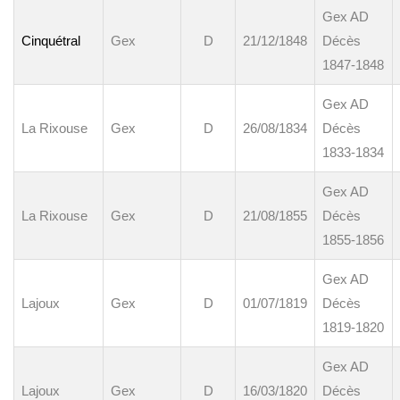
Gex AD
Cinquétral
Gex
D
21/12/1848
Décès
1847-1848
Gex AD
La Rixouse
Gex
D
26/08/1834
Décès
1833-1834
Gex AD
La Rixouse
Gex
D
21/08/1855
Décès
1855-1856
Gex AD
Lajoux
Gex
D
01/07/1819
Décès
1819-1820
Gex AD
Lajoux
Gex
D
16/03/1820
Décès