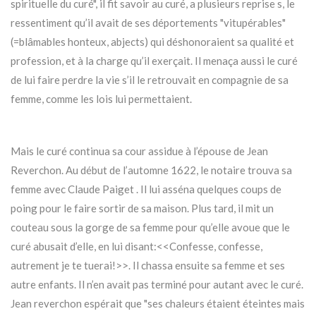
spirituelle du curé", il fit savoir au curé, a plusieurs reprise s, le
ressentiment qu’il avait de ses déportements "vitupérables"
(=blâmables honteux, abjects) qui déshonoraient sa qualité et
profession, et à la charge qu’il exerçait. Il menaça aussi le curé
de lui faire perdre la vie s’il le retrouvait en compagnie de sa
femme, comme les lois lui permettaient.
Mais le curé continua sa cour assidue à l’épouse de Jean
Reverchon. Au début de l’automne 1622, le notaire trouva sa
femme avec Claude Paiget . Il lui asséna quelques coups de
poing pour le faire sortir de sa maison. Plus tard, il mit un
couteau sous la gorge de sa femme pour qu’elle avoue que le
curé abusait d’elle, en lui disant:<<Confesse, confesse,
autrement je te tuerai!>>. Il chassa ensuite sa femme et ses
autre enfants. Il n’en avait pas terminé pour autant avec le curé.
Jean reverchon espérait que "ses chaleurs étaient éteintes mais