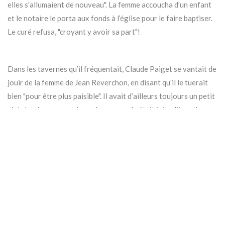
elles s’allumaient de nouveau". La femme accoucha d’un enfant
et le notaire le porta aux fonds à l’église pour le faire baptiser.
Le curé refusa, "croyant y avoir sa part"!
Dans les tavernes qu’il fréquentait, Claude Paiget se vantait de
jouir de la femme de Jean Reverchon, en disant qu’il le tuerait
bien "pour être plus paisible". Il avait d’ailleurs toujours un petit
pistolet dans ses poches, alors que cela était interdit par les
édits de la province. Lors d’une procession à Saint Claude, il se
fit même accompagner d’un parent ayant une longue arquebuse.
Le curé parvint à obtenir un mandement de garde de la femme
et de ses enfants, afin de rentrer plus librement chez elle. Pour
déshonorer encore davantage Jean Reverchon, le curé chantait
une chanson diffamatoire qui disait qu’il jouissait de sa femme.
A la Saint Luc( 18 octobre), Jean Reverchon revint des Rousses,
à deux lieus de Longchaumois, où il avait soupé en compagnie