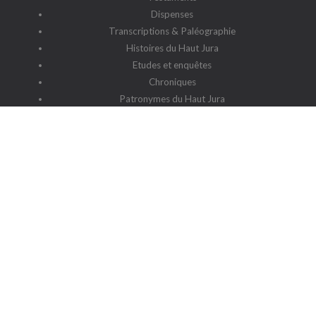
Dispenses
Transcriptions & Paléographie
Histoires du Haut Jura
Etudes et enquêtes
Chroniques
Patronymes du Haut Jura
G2HJ
G2HJ - Historique
Forum Framalistes
Administration
Actualités
L'association
Siège social : 39220 Prémanon
Date de la déclaration : 4 juillet 2006
N° de parution : 20060030
Lieu de parution : Déclaration de la sous-préfecture de Saint-