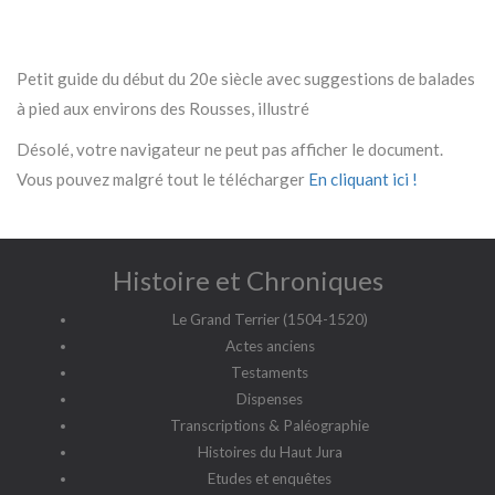
Petit guide du début du 20e siècle avec suggestions de balades
à pied aux environs des Rousses, illustré
Désolé, votre navigateur ne peut pas afficher le document.
Vous pouvez malgré tout le télécharger
En cliquant ici !
Histoire et Chroniques
Le Grand Terrier (1504-1520)
Actes anciens
Testaments
Dispenses
Transcriptions & Paléographie
Histoires du Haut Jura
Etudes et enquêtes