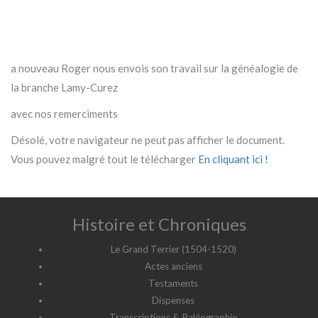
a nouveau Roger nous envois son travail sur la généalogie de
la branche Lamy-Curez
avec nos remerciments
Désolé, votre navigateur ne peut pas afficher le document.
Vous pouvez malgré tout le télécharger
En cliquant ici !
Histoire et Chroniques
Le Grand Terrier (1504-1520)
Actes anciens
Testaments
Dispenses
Transcriptions & Paléographie