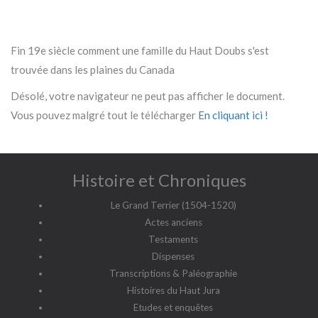
Fin 19e siècle comment une famille du Haut Doubs s'est
trouvée dans les plaines du Canada
Désolé, votre navigateur ne peut pas afficher le document.
Vous pouvez malgré tout le télécharger
En cliquant ici !
Histoire et Chroniques
Le Grand Terrier (1504-1520)
Actes anciens
Testaments
Dispenses
Transcriptions & Paléographie
Histoires du Haut Jura
Etudes et enquêtes