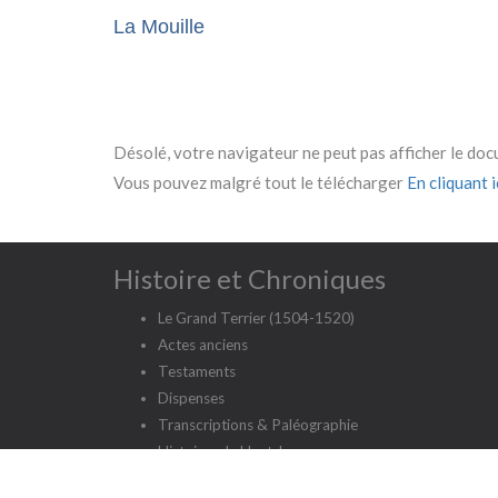
La Mouille
Désolé, votre navigateur ne peut pas afficher le do
Vous pouvez malgré tout le télécharger
En cliquant ic
Histoire et Chroniques
Le Grand Terrier (1504-1520)
Actes anciens
Testaments
Dispenses
Transcriptions & Paléographie
Histoires du Haut Jura
Etudes et enquêtes