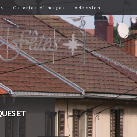
es
Galeries d'images
Adhésion
QUES ET