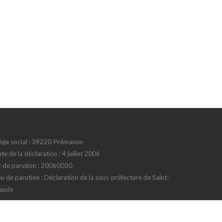
ège social : 39220 Prémanon
te de la déclaration : 4 juillet 2006
 de parution : 20060030
eu de parution : Déclaration de la sous-préfecture de Saint-
aude