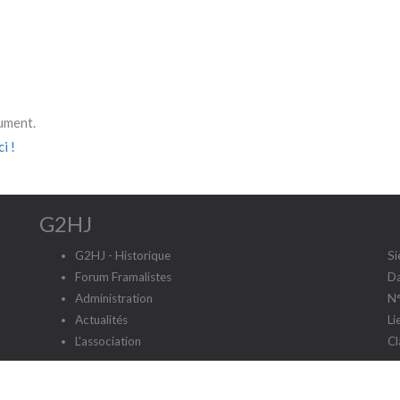
cument.
i !
G2HJ
G2HJ - Historique
Si
Forum Framalistes
Da
Administration
N°
Actualités
Li
L'association
Cl