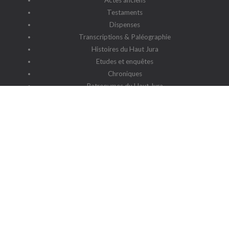
Actes anciens
Testaments
Dispenses
Transcriptions & Paléographie
Histoires du Haut Jura
Etudes et enquêtes
Chroniques
Patronymes du Haut Jura
G2HJ
G2HJ - Historique
Forum Framalistes
Administration
Actualités
L'association
Siège social : 39220 Prémanon
Date de la déclaration : 4 juillet 2006
N° de parution : 20060030