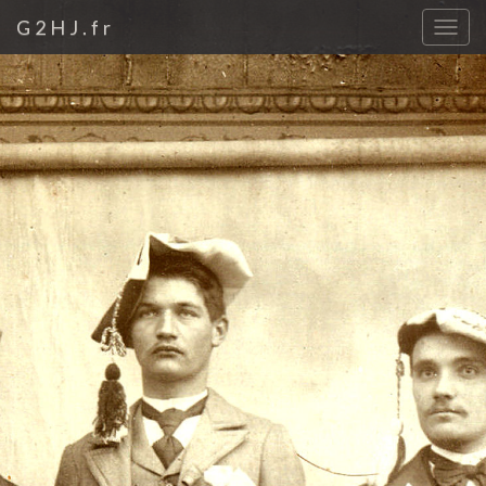
G2HJ.fr