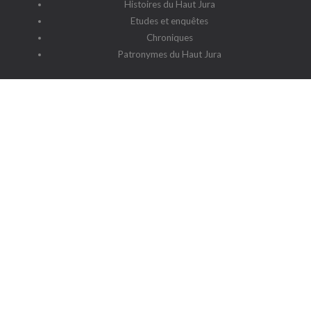
Histoires du Haut Jura
Etudes et enquêtes
Chroniques
Patronymes du Haut Jura
G2HJ
G2HJ - Historique
Forum Framalistes
Administration
Actualités
L'association
Siège social : 39220 Prémanon
Date de la déclaration : 4 juillet 2006
N° de parution : 20060030
Lieu de parution : Déclaration de la sous-préfecture de Saint-
Claude
Contact
-
Cookies
-
Politique de protection