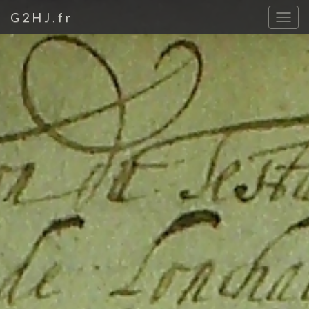
G2HJ.fr