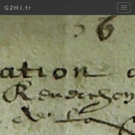
G2HJ.fr