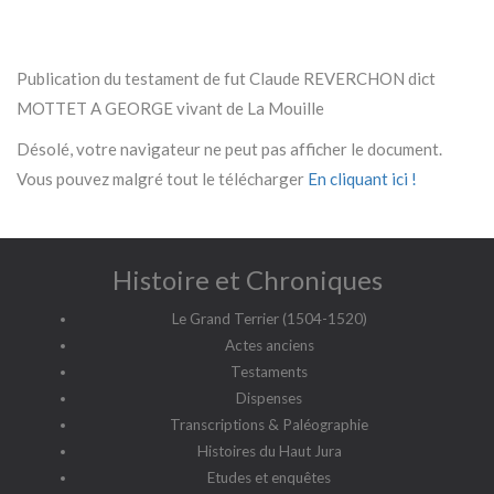
Publication du testament de fut Claude REVERCHON dict
MOTTET A GEORGE vivant de La Mouille
Désolé, votre navigateur ne peut pas afficher le document.
Vous pouvez malgré tout le télécharger
En cliquant ici !
Histoire et Chroniques
Le Grand Terrier (1504-1520)
Actes anciens
Testaments
Dispenses
Transcriptions & Paléographie
Histoires du Haut Jura
Etudes et enquêtes