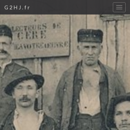
G2HJ.fr