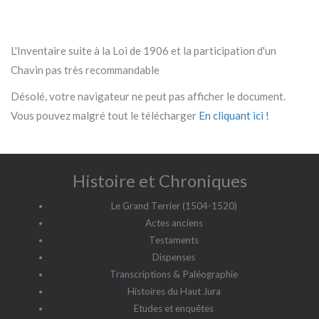
L'Inventaire suite à la Loi de 1906 et la participation d'un
Chavin pas très recommandable
Désolé, votre navigateur ne peut pas afficher le document.
Vous pouvez malgré tout le télécharger
En cliquant ici !
Histoire et Chroniques
Le Grand Terrier (1504-1520)
Actes anciens
Testaments
Dispenses
Transcriptions & Paléographie
Histoires du Haut Jura
Etudes et enquêtes