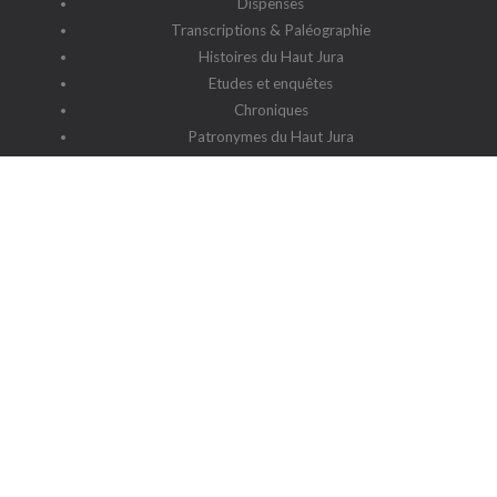
Dispenses
Transcriptions & Paléographie
Histoires du Haut Jura
Etudes et enquêtes
Chroniques
Patronymes du Haut Jura
G2HJ
G2HJ - Historique
Forum Framalistes
Administration
Actualités
L'association
Siège social : 39220 Prémanon
Date de la déclaration : 4 juillet 2006
N° de parution : 20060030
Lieu de parution : Déclaration de la sous-préfecture de Saint-
Claude