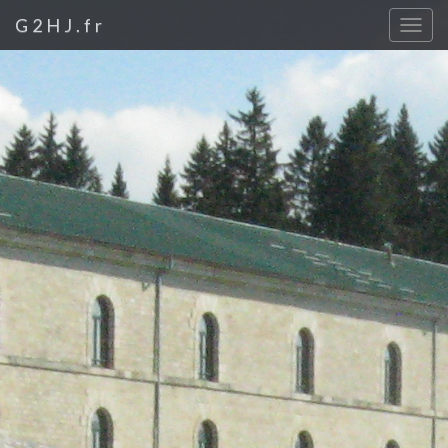
G2HJ.fr