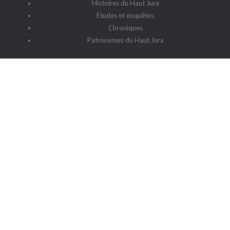
Histoires du Haut Jura
Etudes et enquêtes
Chroniques
Patronymes du Haut Jura
G2HJ
G2HJ - Historique
Forum Framalistes
Administration
Actualités
L'association
Siège social : 39220 Prémanon
Date de la déclaration : 4 juillet 2006
N° de parution : 20060030
Lieu de parution : Déclaration de la sous-préfecture de Saint-
Claude
Contact
-
Cookies
-
Politique de protection