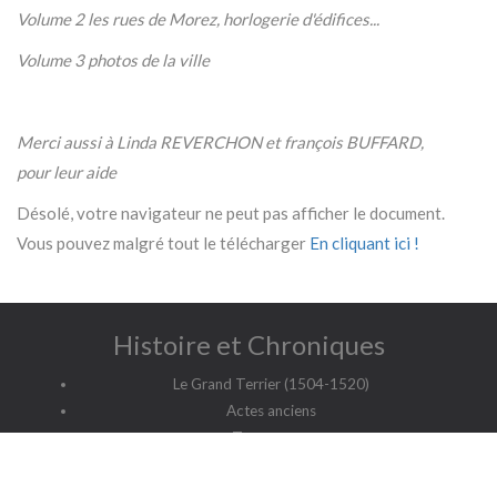
Volume 2 les rues de Morez, horlogerie d'édifices...
Volume 3 photos de la ville
Merci aussi à Linda REVERCHON et françois BUFFARD,
pour leur aide
Désolé, votre navigateur ne peut pas afficher le document.
Vous pouvez malgré tout le télécharger
En cliquant ici !
Histoire et Chroniques
Le Grand Terrier (1504-1520)
Actes anciens
Testaments
Dispenses
Transcriptions & Paléographie