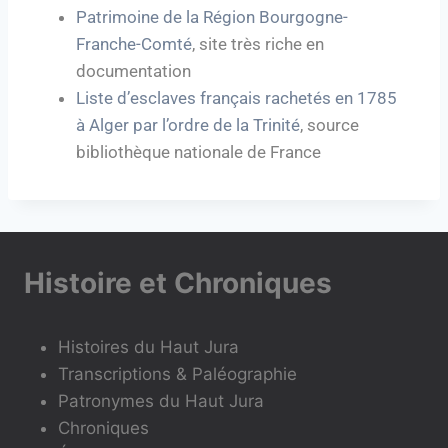
Patrimoine de la Région Bourgogne-
Franche-Comté
, site très riche en
documentation
Liste d’esclaves français rachetés en 1785
à Alger par l’ordre de la Trinité
, source
bibliothèque nationale de France
Histoire et Chroniques
Histoires du Haut Jura
Transcriptions & Paléographie
Patronymes du Haut Jura
Chroniques