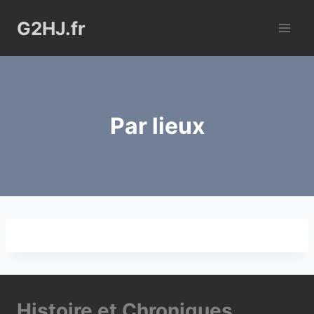
Aller
G2HJ.fr
au
contenu
Par lieux
Histoire et Chroniques